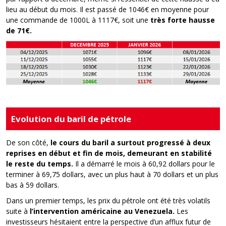
lieu au début du mois. Il est passé de 1046€ en moyenne pour
une commande de 1000L à 1117€, soit une
très
forte
hausse
de
71
€.
Evolution du baril de pétrole
De son côté,
le cours du bar
il
a surtout progressé à deux
reprises
en début et fin de mois, demeurant
en
stab
i
l
ité
le reste du temps
.
Il a démarré le mois à 60,92 dollars pour le
terminer à 69,75 dollars, avec un plus haut à 70 dollars et un plus
bas à 59 dollars.
Dans un premier temps, les prix du pétrole ont été très volatils
suite à
l’intervention américaine au Venezuela.
L
es
investisseurs hésitaient entre la perspective d’un afflux futur de