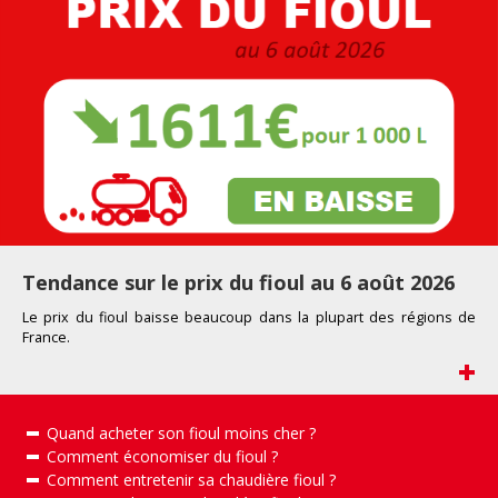
Tendance sur le prix du fioul au 6 août 2026
Le prix du fioul
baisse beaucoup
dans la plupart d
es
r
égions de
France
.
+
Quand acheter son fioul moins cher ?
Comment économiser du fioul ?
Comment entretenir sa chaudière fioul ?