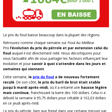
Le prix du fioul baisse beaucoup dans la plupart des régions.
Retrouvez comme chaque semaine sur Fioul Au Meilleur
Prix
l’évolution du prix du pétrole et par extension celui du
fioul
auquel il est directement relié. Nous décortiquons pour
vous l’actualité afin de vous partager les facteurs influençant leur
évolution et pour
savoir à quoi s’attendre dans les jours et
semaines qui viennent
.
Cette semaine,
le
prix du
fioul
a
de nouveau
fortement
reculé
.
De son côté,
le prix du baril de
brut
était stable
jusqu’à mardi après-midi
, où il a entamé une
hausse légère
mais continue
, franchissant la barre des 100 dollars
.
Celui-ci a
débuté la semaine à
95,75
dollars pour s’établir à
102,03
dollars
en
ce jeudi après-midi
.
L
e
prix du pétrol
e,
bien que freiné dans une certaine mesure par