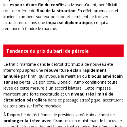
les
espoirs d’une fin du conflit
au Moyen-Orient, bénéficiait
tout de même du
flou de la situation
. En effet, américains et
iraniens campent sur leur position et semblent se trouver
actuellement dans une
impasse diplomatique
, ce qui a
tendance à tendre le marché.
Tendance du prix du baril de pétrole
Le trafic maritime dans le détroit d’Ormuz a de nouveau été
interrompu après une
réouverture éclair rapidement
annulée
par l’Iran, qui invoque le maintien du
blocus américain
sur ses ports
.
De son côté,
Donald Trump conditionne toute
levée de cette mesure à un accord bilatéral.
Cette impasse
maintient une forte incertitude et un
niveau très limité de
circulation pétrolière
dans ce passage stratégique, accentuant
les tensions sur l’offre mondiale.
À l’approche de l’échéance,
le président américain
a choisi de
prolonger la trêve avec l’Iran
tout en maintenant le blocus de
ses ports.
U
ne position qui bloque toute reprise des négociations