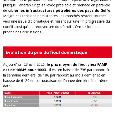
puisque Téhéran exige sa levée préalable et menace en parallèle
de
cibler les infrastructures pétrolières des pays du Golfe
.
Malgré ces tensions persistantes, les marchés restent tournés
vers une issue diplomatique
et
mi
se
nt sur une fin progressive du
conflit
ainsi qu’
une réouverture du détroit d’Ormuz lors des
prochaines discussions.
Evolution du prix du fioul domestique
Aujourd’hui,
23
avril
202
6
,
le prix moyen du fioul chez FAMP
est de 1
664
€
pour 1000L
. Il est en
baisse
de
79
€
par rapport à
la semaine dernière,
de
18
€
par rapport a
u
mois dernier et
en
hausse
de
6
12
€ en comparaison de l’an
née
derni
ère
à la même
date.