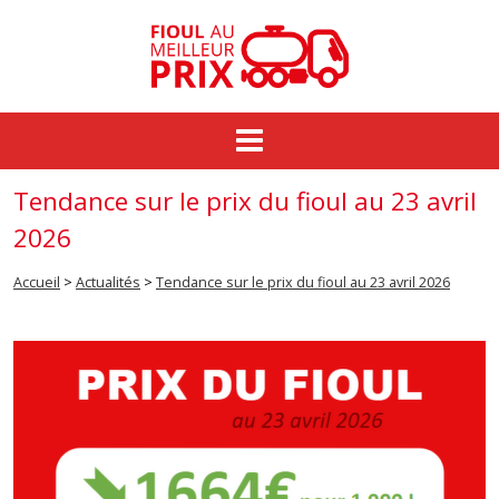
Commande groupée
Tendance sur le prix du fioul au 23 avril
Fioul au meilleur prix
2026
Prix du fioul
Accueil
>
Actualités
>
Tendance sur le prix du fioul au 23 avril 2026
Actualités