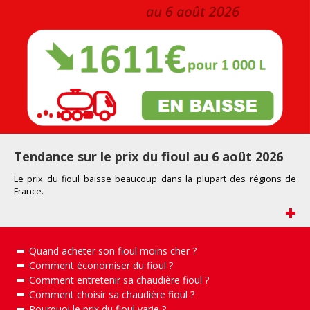
Tendance sur le prix du fioul au 6 août 2026
Le prix du fioul
baisse beaucoup
dans la plupart d
es
r
égions de
France
.
+
Quand acheter son fioul moins cher ?
Comment économiser du fioul ?
Comment entretenir sa chaudière fioul ?
Comment choisir sa chaudière fioul ?
Pourquoi le prix du fioul varie ?