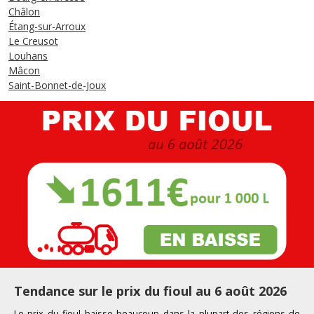
Châlon
Étang-sur-Arroux
Le Creusot
Louhans
Mâcon
Saint-Bonnet-de-Joux
Tendance sur le prix du fioul au 6 août 2026
Le prix du fioul
baisse beaucoup
dans la plupart d
es
r
égions de