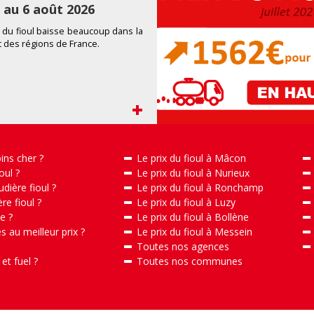
l au 6 août 2026
 du fioul
baisse beaucoup
dans la
t d
es
r
égions de France
.
+
ins cher ?
Le prix du fioul à Mâcon
ul ?
Le prix du fioul à Nurieux
ière fioul ?
Le prix du fioul à Ronchamp
e fioul ?
Le prix du fioul à Luzy
e ?
Le prix du fioul à Bollène
 au meilleur prix ?
Le prix du fioul à Messein
Toutes nos agences
et fuel ?
Toutes nos communes