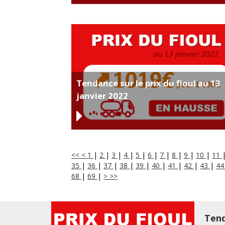
Tendance sur le prix du fioul au 13
janvier 2022
<<
<
1
|
2
|
3
|
4
|
5
|
6
|
7
|
8
|
9
|
10
|
11
35
|
36
|
37
|
38
|
39
|
40
|
41
|
42
|
43
|
4
68
|
69
|
>
>>
Tend