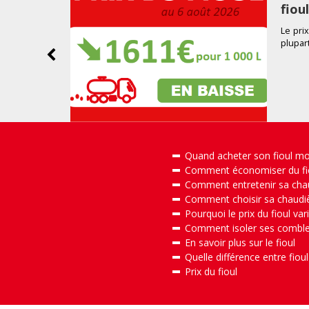
fiou
Le prix
plupar
Quand acheter son fioul mo
Comment économiser du fio
Comment entretenir sa chaud
Comment choisir sa chaudièr
Pourquoi le prix du fioul vari
Comment isoler ses combles
En savoir plus sur le fioul
Quelle différence entre fioul 
Prix du fioul