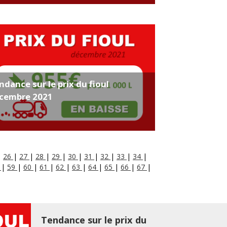
ndance sur le prix du fioul
cembre 2021
|
26
|
27
|
28
|
29
|
30
|
31
|
32
|
33
|
34
|
8
|
59
|
60
|
61
|
62
|
63
|
64
|
65
|
66
|
67
|
Tendance sur le prix du