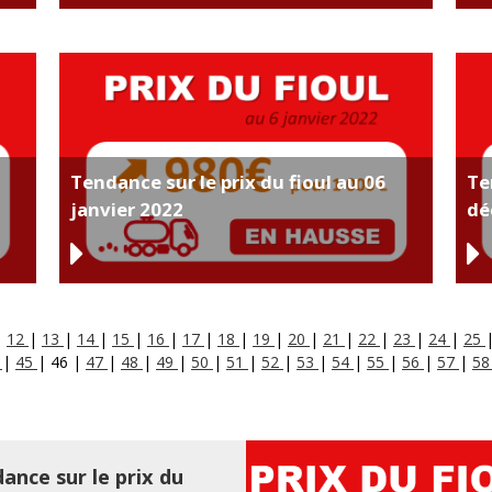
Tendance sur le prix du fioul au 06
Te
janvier 2022
dé
|
12
|
13
|
14
|
15
|
16
|
17
|
18
|
19
|
20
|
21
|
22
|
23
|
24
|
25
4
|
45
|
46
|
47
|
48
|
49
|
50
|
51
|
52
|
53
|
54
|
55
|
56
|
57
|
5
ance sur le prix du