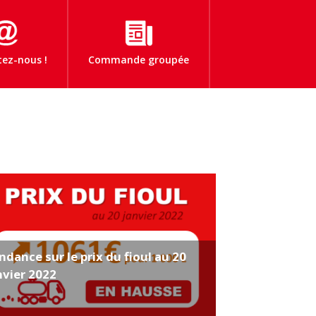
ez-nous !
Commande groupée
Commande
groupée
Fioul au
meilleur prix
Prix du fioul
Actualités
ndance sur le prix du fioul au 20
nvier 2022