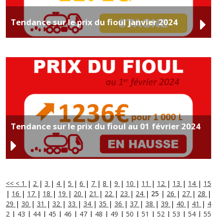
Tendance sur le prix du fioul janvier 2024
Tendance sur le prix du fioul au 01 février 2024
<<
<
1
|
2
|
3
|
4
|
5
|
6
|
7
|
8
|
9
|
10
|
11
|
12
|
13
|
14
|
15
|
16
|
17
|
18
|
19
|
20
|
21
|
22
|
23
|
24
|
25
|
26
|
27
|
28
|
29
|
30
|
31
|
32
|
33
|
34
|
35
|
36
|
37
|
38
|
39
|
40
|
41
|
4
2
|
43
|
44
|
45
|
46
|
47
|
48
|
49
|
50
|
51
|
52
|
53
|
54
|
55