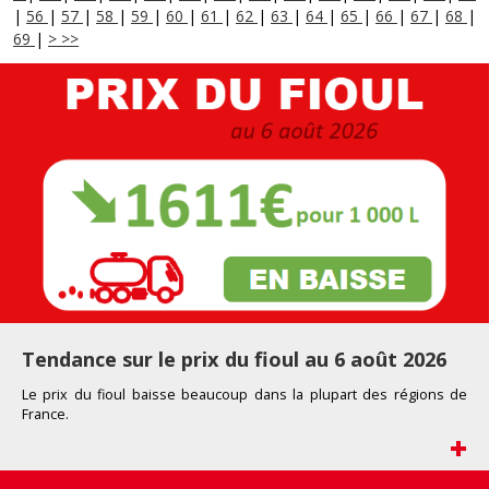
|
56
|
57
|
58
|
59
|
60
|
61
|
62
|
63
|
64
|
65
|
66
|
67
|
68
|
69
|
>
>>
Tendance sur le prix du fioul juillet 2026
e
Le prix du fioul a fortement augmenté dans toutes les régions d
France.
+