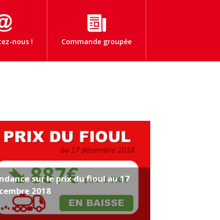
ez-nous !
Commande groupée
Commande
groupée
Fioul au
meilleur prix
Prix du fioul
Actualités
ndance sur le prix du fioul au 17
cembre 2018