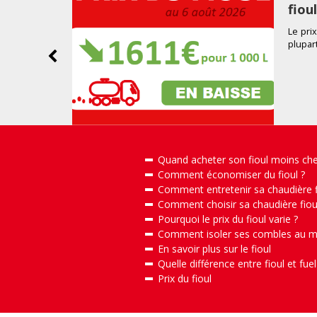
fiou
Le prix
plupar
Quand acheter son fioul moins che
Comment économiser du fioul ?
Comment entretenir sa chaudière f
Comment choisir sa chaudière fiou
Pourquoi le prix du fioul varie ?
Comment isoler ses combles au mei
En savoir plus sur le fioul
Quelle différence entre fioul et fuel
Prix du fioul