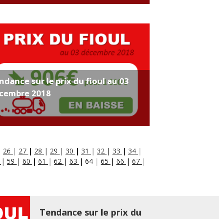
ndance sur le prix du fioul au 03
cembre 2018
|
26
|
27
|
28
|
29
|
30
|
31
|
32
|
33
|
34
|
8
|
59
|
60
|
61
|
62
|
63
|
64
|
65
|
66
|
67
|
Tendance sur le prix du