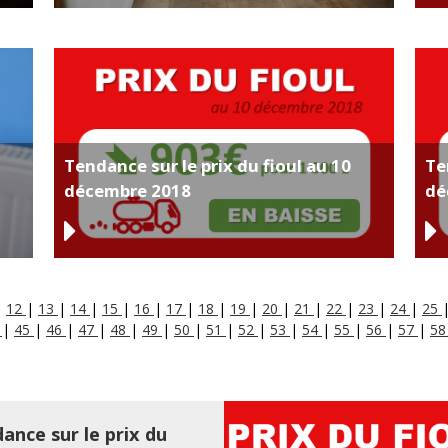
Tendance sur le prix du fioul au 10
Te
décembre 2018
dé
|
12
|
13
|
14
|
15
|
16
|
17
|
18
|
19
|
20
|
21
|
22
|
23
|
24
|
25
4
|
45
|
46
|
47
|
48
|
49
|
50
|
51
|
52
|
53
|
54
|
55
|
56
|
57
|
5
ance sur le prix du