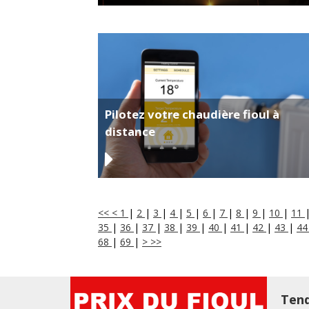
Pilotez votre chaudière fioul à
distance
<<
<
1
|
2
|
3
|
4
|
5
|
6
|
7
|
8
|
9
|
10
|
11
35
|
36
|
37
|
38
|
39
|
40
|
41
|
42
|
43
|
4
68
|
69
|
>
>>
Tend