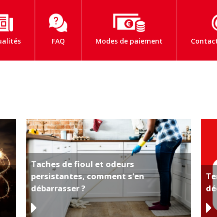
ualités
FAQ
Modes de paiement
Contact
Taches de fioul et odeurs
persistantes, comment s'en
Te
débarrasser ?
dé