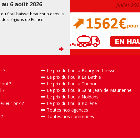
l au 6 août 2026
 du fioul
baisse beaucoup
dans la
t d
es
r
égions de France
.
+
r ?
Le prix du fioul à Bourg-en-bresse
Le prix du fioul à La Bathie
ioul ?
Le prix du fioul à Thonon
l ?
Le prix du fioul à Saint-Jean-de-Maurienne
Le prix du fioul à Noidans
lleur prix ?
Le prix du fioul à Bollène
Toutes nos agences
 ?
Toutes nos communes